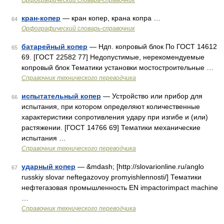
Орфографический словарь-справочник
кран-копер
— кран копер, крана копра …
64
Орфографический словарь-справочник
батарейный копер
— Ндп. копровый блок По ГОСТ 14612
65
69. [ГОСТ 22582 77] Недопустимые, нерекомендуемые
копровый блок Тематики установки мостостроительные …
Справочник технического переводчика
испытательный копер
— Устройство или прибор для
66
испытания, при котором определяют количественные
характеристики сопротивления удару при изгибе и (или)
растяжении. [ГОСТ 14766 69] Тематики механические
испытания …
Справочник технического переводчика
ударный копер
— &mdash; [http://slovarionline.ru/anglo
67
russkiy slovar neftegazovoy promyishlennosti/] Тематики
нефтегазовая промышленность EN impactorimpact machine
…
Справочник технического переводчика