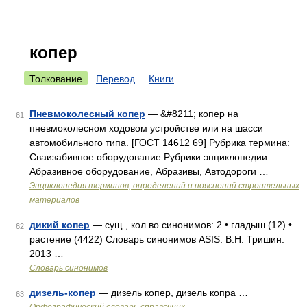
копер
Толкование
Перевод
Книги
Пневмоколесный копер
— &#8211; копер на
61
пневмоколесном ходовом устройстве или на шасси
автомобильного типа. [ГОСТ 14612 69] Рубрика термина:
Сваизабивное оборудование Рубрики энциклопедии:
Абразивное оборудование, Абразивы, Автодороги …
Энциклопедия терминов, определений и пояснений строительных
материалов
дикий копер
— сущ., кол во синонимов: 2 • гладыш (12) •
62
растение (4422) Словарь синонимов ASIS. В.Н. Тришин.
2013 …
Словарь синонимов
дизель-копер
— дизель копер, дизель копра …
63