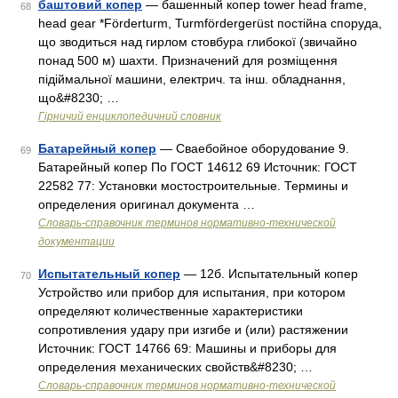
баштовий копер
— башенный копер tower head frame,
68
head gear *Förderturm, Turmfördergerüst постійна споруда,
що зводиться над гирлом стовбура глибокої (звичайно
понад 500 м) шахти. Призначений для розміщення
підіймальної машини, електрич. та інш. обладнання,
що&#8230; …
Гірничий енциклопедичний словник
Батарейный копер
— Сваебойное оборудование 9.
69
Батарейный копер По ГОСТ 14612 69 Источник: ГОСТ
22582 77: Установки мостостроительные. Термины и
определения оригинал документа …
Словарь-справочник терминов нормативно-технической
документации
Испытательный копер
— 12б. Испытательный копер
70
Устройство или прибор для испытания, при котором
определяют количественные характеристики
сопротивления удару при изгибе и (или) растяжении
Источник: ГОСТ 14766 69: Машины и приборы для
определения механических свойств&#8230; …
Словарь-справочник терминов нормативно-технической